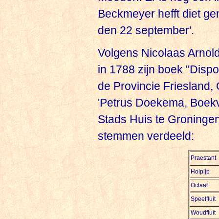
Beckmeyer hefft diet ge
den 22 september'.
Volgens Nicolaas Arnold
in 1788 zijn boek "Disp
de Provincie Friesland, 
'Petrus Doekema, Boekve
Stads Huis te Groningen'
stemmen verdeeld:
Praestant
Holpijp
Octaaf
Speelfluit
Woudfluit