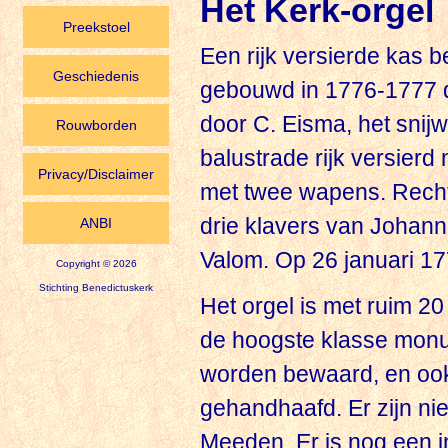
Het Kerk-orgel
Preekstoel
Een rijk versierde kas b
Geschiedenis
gebouwd in 1776-1777 do
door C. Eisma, het snij
Rouwborden
balustrade rijk versierd
Privacy/Disclaimer
met twee wapens. Recht
drie klavers van Johan
ANBI
Valom. Op 26 januari 17
Copyright © 2026
Stichting Benedictuskerk
Het orgel is met ruim 20
de hoogste klasse monum
worden bewaard, en ook
gehandhaafd. Er zijn ni
Meeden. Er is nog een i